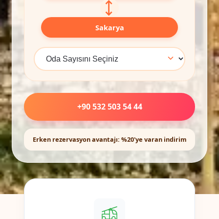
⟷
Sakarya
+90 532 503 54 44
Erken rezervasyon avantajı: %20'ye varan indirim