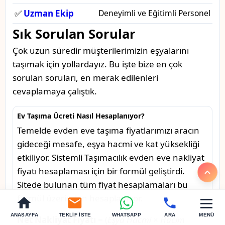
✅
Uzman Ekip
Deneyimli ve Eğitimli Personel
Sık Sorulan Sorular
Çok uzun süredir müşterilerimizin eşyalarını
taşımak için yollardayız. Bu işte bize en çok
sorulan soruları, en merak edilenleri
cevaplamaya çalıştık.
Ev Taşıma Ücreti Nasıl Hesaplanıyor?
Temelde evden eve taşıma fiyatlarımızı aracın
gideceği mesafe, eşya hacmi ve kat yüksekliği
etkiliyor. Sistemli Taşımacılık evden eve nakliyat
fiyatı hesaplaması için bir formül geliştirdi.
Sitede bulunan tüm fiyat hesaplamaları bu
formül üzerinden hesaplanıyor.
ANASAYFA
TEKLIF İSTE
WHATSAPP
ARA
MENÜ
Net Nakliyat Fiyatı
= (
Eşya Hacmi
×
Hacim