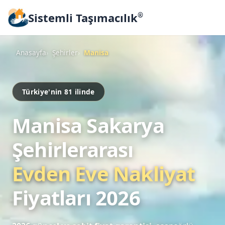
Sistemli Taşımacılık
®
Anasayfa
Şehirler
Manisa
Türkiye'nin 81 ilinde
Manisa Sakarya
Şehirlerarası
Evden Eve Nakliyat
Fiyatları 2026