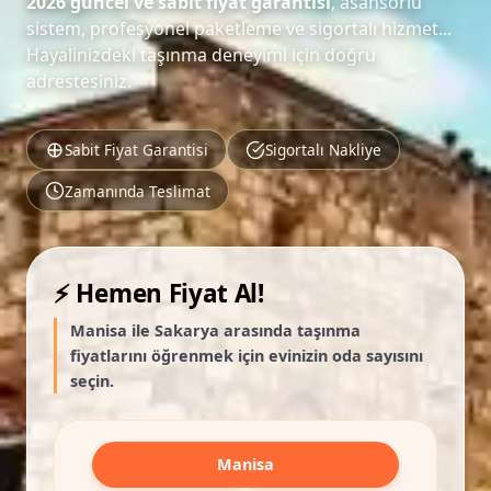
2026 güncel ve sabit fiyat garantisi
, asansörlü
sistem, profesyonel paketleme ve sigortalı hizmet...
Hayalinizdeki taşınma deneyimi için doğru
adrestesiniz.
Sabit Fiyat Garantisi
Sigortalı Nakliye
Zamanında Teslimat
⚡ Hemen Fiyat Al!
Manisa ile Sakarya arasında taşınma
fiyatlarını öğrenmek için evinizin oda sayısını
seçin.
Manisa