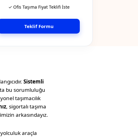
✓ Ofis Taşıma Fiyat Teklifi İste
Teklif Formu
angıcıdır.
Sistemli
atta bu sorumluluğu
syonel taşımacılık
mız
, sigortalı taşıma
imizin arkasındayız.
u yolculuk araçla