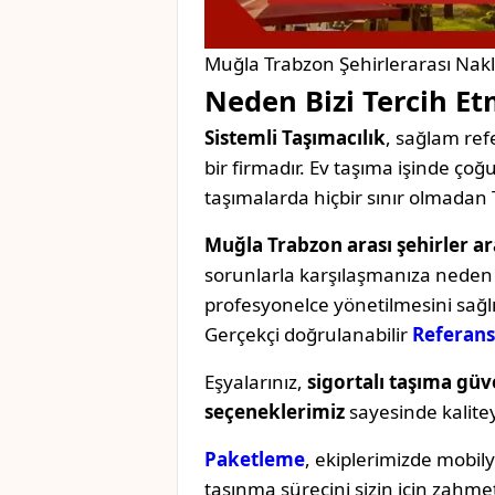
Muğla Trabzon Şehirlerarası Nakl
Neden Bizi Tercih Et
Sistemli Taşımacılık
, sağlam refe
bir firmadır. Ev taşıma işinde ç
taşımalarda hiçbir sınır olmadan 
Muğla Trabzon arası şehirler ar
sorunlarla karşılaşmanıza neden o
profesyonelce yönetilmesini sağl
Gerçekçi doğrulanabilir
Referans
Eşyalarınız,
sigortalı taşıma güv
seçeneklerimiz
sayesinde kaliteyi 
Paketleme
, ekiplerimizde mobil
taşınma sürecini sizin için zahmet