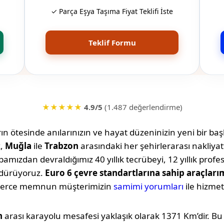
✓ Parça Eşya Taşıma Fiyat Teklifi İste
Teklif Formu
★★★★★
4.9/5
(1.487 değerlendirme)
n ötesinde anılarınızın ve hayat düzeninizin yeni bir başl
k,
Muğla
ile
Trabzon
arasındaki her şehirlerarası nakliy
amızdan devraldığımız 40 yıllık tecrübeyi, 12 yıllık profe
rdürüyoruz.
Euro 6 çevre standartlarına sahip araçları
lerce memnun müşterimizin
samimi yorumları
ile hizmet
n
arası karayolu mesafesi yaklaşık olarak
1371 Km
’dir. B