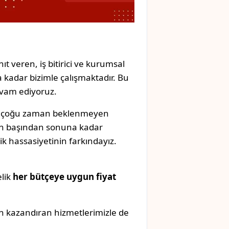
ıt veren, iş bitirici ve kurumsal
 kadar bizimle çalışmaktadır. Bu
evam ediyoruz.
k, çoğu zaman beklenmeyen
izin başından sonuna kadar
k hassasiyetinin farkındayız.
elik
her bütçeye uygun fiyat
n kazandıran hizmetlerimizle de