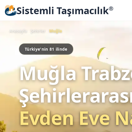
Sistemli Taşımacılık
®
Anasayfa
Şehirler
Muğla
Türkiye'nin 81 ilinde
Muğla Trab
Şehirleraras
Evden Eve N