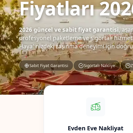
Fiyatları 202
2026 güncel ve sabit fiyat garantisi
, asa
profesyonel paketleme ve sigortalı hizmet.
Hayalinizdeki taşınma deneyimi için doğru
Sabit Fiyat Garantisi
Sigortalı Nakliye
Z
Evden Eve Nakliyat