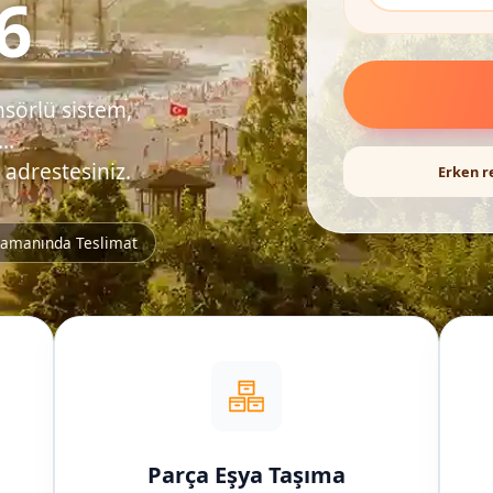
6
nsörlü sistem,
..
 adrestesiniz.
Erken r
amanında Teslimat
Parça Eşya Taşıma