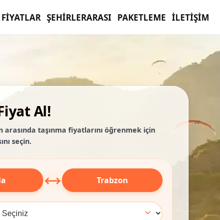
FIYATLAR
ŞEHIRLERARASI
PAKETLEME
İLETIŞIM
iyat Al!
n arasında taşınma fiyatlarını öğrenmek için
ını seçin.
⟷
la
Trabzon