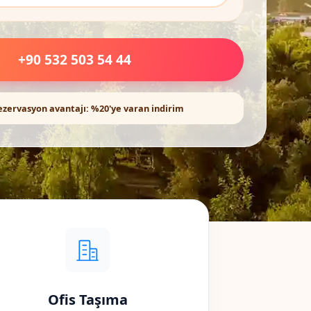
+90 532 503 54 44
ezervasyon avantajı: %20'ye varan indirim
Ofis Taşıma