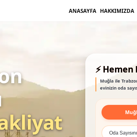
ANASAYFA
HAKKIMIZDA
zon
⚡ Hemen F
Muğla ile Trabzo
evinizin oda sayıs
ı
Muğ
akliyat