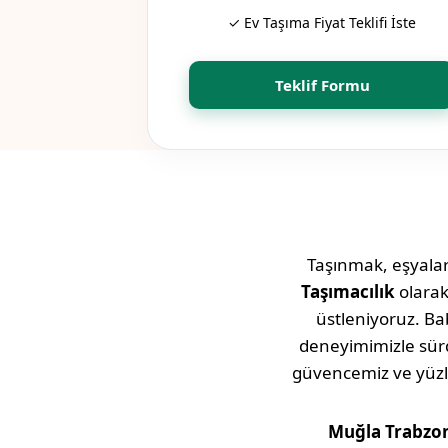
✓ Ev Taşıma Fiyat Teklifi İste
Teklif Formu
Taşınmak, eşyaları
Taşımacılık
olara
üstleniyoruz. Bab
deneyimimizle sü
güvencemiz ve yüz
Muğla
Trabzo