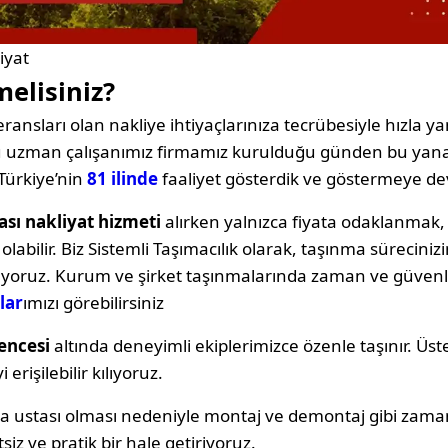
iyat
melisiniz?
ransları olan nakliye ihtiyaçlarınıza tecrübesiyle hızla yan
oğu uzman çalışanımız firmamız kurulduğu günden bu yana
Türkiye’nin
81 ilinde
faaliyet gösterdik ve göstermeye d
ası nakliyat hizmeti
alırken yalnızca fiyata odaklanma
labilir. Biz Sistemli Taşımacılık olarak, taşınma sürecin
ıyoruz. Kurum ve şirket taşınmalarında zaman ve güvenli
lar
ımızı görebilirsiniz
encesi
altında deneyimli ekiplerimizce özenle taşınır. Üst
erişilebilir kılıyoruz.
ya ustası olması nedeniyle montaj ve demontaj gibi zama
siz ve pratik bir hale getiriyoruz.