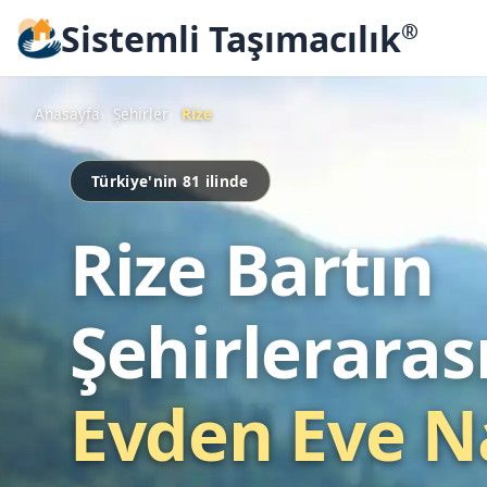
Sistemli Taşımacılık
®
Anasayfa
Şehirler
Rize
Türkiye'nin 81 ilinde
Rize Bartın
Şehirleraras
Evden Eve N