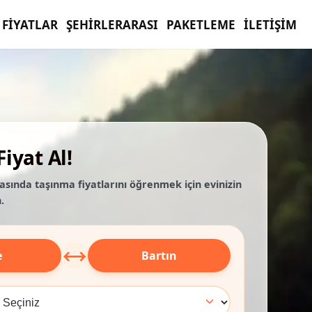
FIYATLAR
ŞEHIRLERARASI
PAKETLEME
İLETIŞIM
iyat Al!
rasında taşınma fiyatlarını öğrenmek için evinizin
.
⟷
e
Bartın