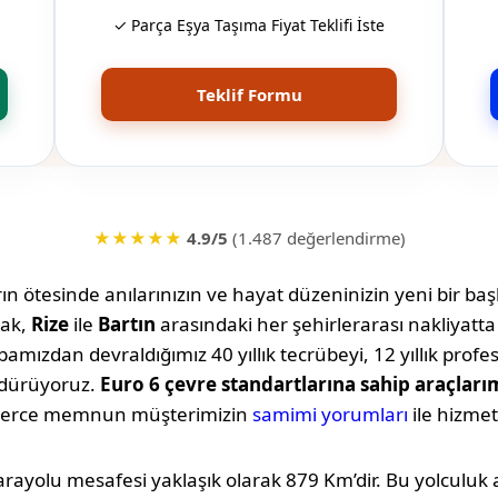
✓ Parça Eşya Taşıma Fiyat Teklifi İste
Teklif Formu
★★★★★
4.9/5
(1.487 değerlendirme)
n ötesinde anılarınızın ve hayat düzeninizin yeni bir başl
rak,
Rize
ile
Bartın
arasındaki her şehirlerarası nakliyatt
amızdan devraldığımız 40 yıllık tecrübeyi, 12 yıllık profe
rdürüyoruz.
Euro 6 çevre standartlarına sahip araçları
lerce memnun müşterimizin
samimi yorumları
ile hizmet
arayolu mesafesi yaklaşık olarak
879 Km
’dir. Bu yolculu