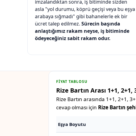
imzalandıktan sonra, iş bitiminde sizden
asla "yol durumu, köprü geçişi veya bu eşya
arabaya sığmadı" gibi bahanelerle ek bir
ücret talep edilmez.
Sürecin başında
anlaştığımız rakam neyse, iş bitiminde
ödeyeceğiniz sabit rakam odur.
FIYAT TABLOSU
Rize Bartın Arası 1+1, 2+1,
Rize Bartın arasında 1+1, 2+1, 3+1
cevap olması için
Rize Bartın şeh
Eşya Boyutu