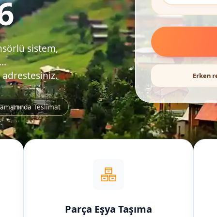
6
nsörlü sistem,
..
 adrestesiniz.
Erken r
amanında Teslimat
Parça Eşya Taşıma