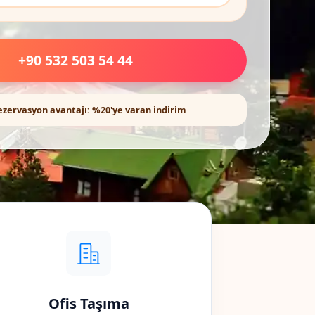
+90 532 503 54 44
ezervasyon avantajı: %20'ye varan indirim
Ofis Taşıma