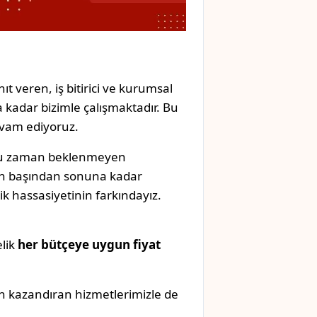
ıt veren, iş bitirici ve kurumsal
 kadar bizimle çalışmaktadır. Bu
evam ediyoruz.
oğu zaman beklenmeyen
izin başından sonuna kadar
k hassasiyetinin farkındayız.
elik
her bütçeye uygun fiyat
n kazandıran hizmetlerimizle de