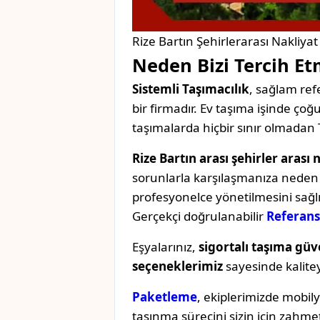
Rize Bartın Şehirlerarası Nakliyat
Neden Bizi Tercih Et
Sistemli Taşımacılık
, sağlam refe
bir firmadır. Ev taşıma işinde ç
taşımalarda hiçbir sınır olmadan 
Rize Bartın arası şehirler arası 
sorunlarla karşılaşmanıza neden o
profesyonelce yönetilmesini sağl
Gerçekçi doğrulanabilir
Referans
Eşyalarınız,
sigortalı taşıma güv
seçeneklerimiz
sayesinde kaliteyi 
Paketleme
, ekiplerimizde mobil
taşınma sürecini sizin için zahmet