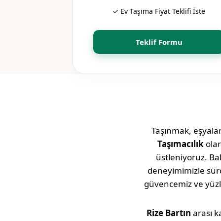
✓ Ev Taşıma Fiyat Teklifi İste
Teklif Formu
Taşınmak, eşyaları
Taşımacılık
ola
üstleniyoruz. Bab
deneyimimizle sü
güvencemiz ve yüz
Rize
Bartın
arası k