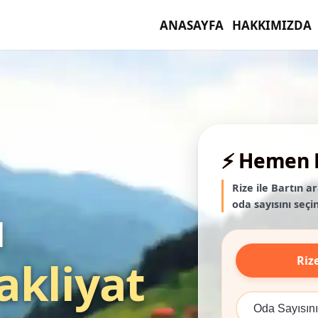
ANASAYFA
HAKKIMIZDA
⚡ Hemen F
Rize ile Bartın a
oda sayısını seçin
ı
Riz
akliyat