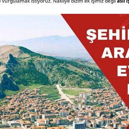
le vurgulamak istiyoruz. Nakliye bizim ek işimiz değil
asıl 