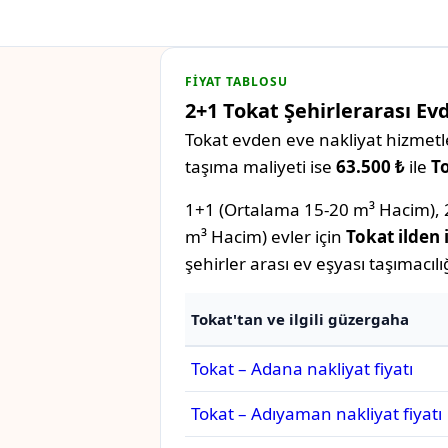
FIYAT TABLOSU
2+1 Tokat Şehirlerarası Evd
Tokat evden eve nakliyat hizmetler
taşıma maliyeti ise
63.500 ₺
ile
To
1+1 (Ortalama 15-20 m³ Hacim), 
m³ Hacim) evler için
Tokat ilden i
şehirler arası ev eşyası taşımacılığ
Tokat'tan ve ilgili güzergaha
Tokat – Adana nakliyat fiyatı
Tokat – Adıyaman nakliyat fiyatı