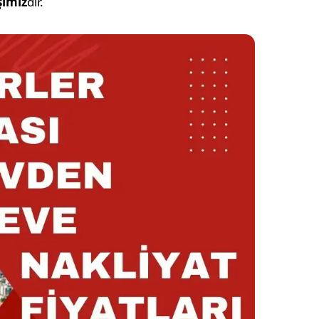
işimiz
dir.