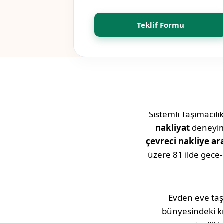
Teklif Formu
Sistemli Taşımacılı
nakliyat
deneyimi
çevreci nakliye ar
üzere 81 ilde gece
Evden eve taş
bünyesindeki k