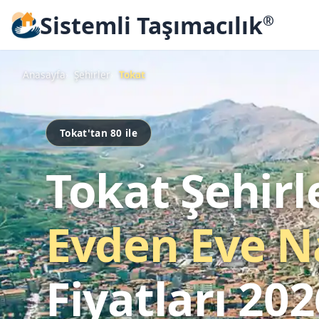
Sistemli Taşımacılık
®
Anasayfa
Şehirler
Tokat
Tokat'tan 80 ile
Tokat Şehirl
Evden Eve N
Fiyatları 202