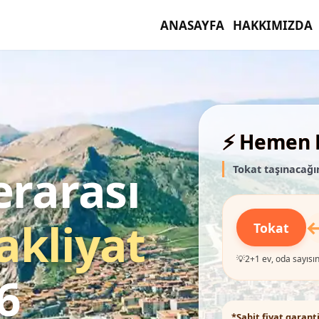
ANASAYFA
HAKKIMIZDA
⚡ Hemen F
erarası
Tokat taşınacağın
akliyat
Tokat
💡
2+1 ev, oda sayısın
6
*Sabit fiyat garanti