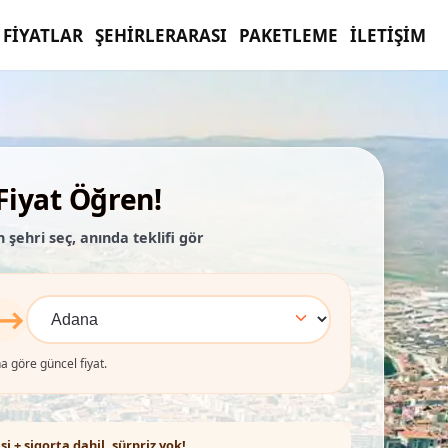
FIYATLAR
ŞEHIRLERARASI
PAKETLEME
İLETIŞIM
iyat Öğren!
 şehri seç, anında teklifi gör
⟷
a göre güncel fiyat.
si + sigorta dahil, sürpriz yok!