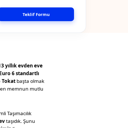
Teklif Formu
13 yıllık evden eve
Euro 6 standartlı
e
Tokat
başta olmak
 işten memnun mutlu
li Taşımacılık
ev
taşıdık. Şunu