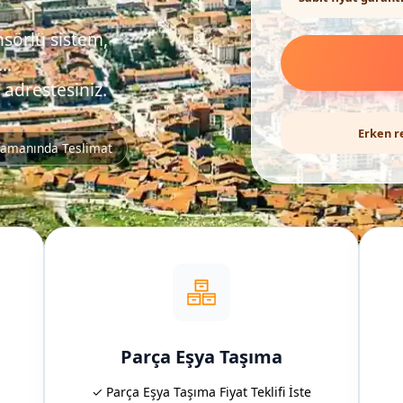
nsörlü sistem,
..
 adrestesiniz.
Erken r
amanında Teslimat
Parça Eşya Taşıma
✓ Parça Eşya Taşıma Fiyat Teklifi İste