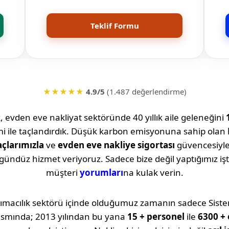
Teklif Formu
★★★★★
4.9/5
(1.487 değerlendirme)
k, evden eve nakliyat sektöründe 40 yıllık aile geleneğini
 ile taçlandırdık. Düşük karbon emisyonuna sahip olan
açlarımızla
ve
evden eve nakliye sigortası
güvencesiyl
-gündüz hizmet veriyoruz. Sadece bize değil yaptığımız
müşteri
yorumları
na kulak verin.
ımacılık sektörü içinde olduğumuz zamanın sadece Sistem
ısmında; 2013 yılından bu yana
15 + personel
ile
6300 + 