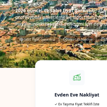
2026 güncel ve sabit fiyat garantisi
, asa
profesyonel paketleme ve sigortalı hizmet.
Hayalinizdeki taşınma deneyimi için doğru
Sabit Fiyat Garantisi
Sigortalı Nakliye
Z
Evden Eve Nakliyat
✓ Ev Taşıma Fiyat Teklifi İste